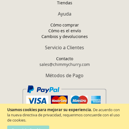
Tiendas
Ayuda
Cómo comprar
Cómo es el envío
Cambios y devoluciones
Servicio a Clientes
Contacto
sales@chimmychurry.com
Métodos de Pago
Usamos cookies para mejorar su experiencia.
De acuerdo con
la nueva directiva de privacidad, requerimos concuerde con el uso
de cookies.
Chimmy Churry TM. Todos los derechos reservados.
2026.
Términos y