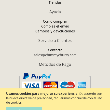
Tiendas
Ayuda
Cómo comprar
Cómo es el envío
Cambios y devoluciones
Servicio a Clientes
Contacto
sales@chimmychurry.com
Métodos de Pago
Usamos cookies para mejorar su experiencia.
De acuerdo con
la nueva directiva de privacidad, requerimos concuerde con el uso
de cookies.
Chimmy Churry TM. Todos los derechos reservados.
2026.
Términos y