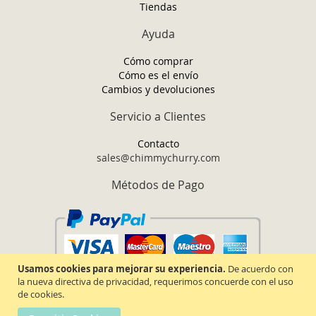
Tiendas
Ayuda
Cómo comprar
Cómo es el envío
Cambios y devoluciones
Servicio a Clientes
Contacto
sales@chimmychurry.com
Métodos de Pago
Usamos cookies para mejorar su experiencia.
De acuerdo con
la nueva directiva de privacidad, requerimos concuerde con el uso
de cookies.
Chimmy Churry TM. Todos los derechos reservados.
2026.
Términos y