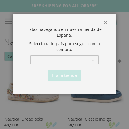
FREE SHIPPING FOR ALL ORDERS!
Buscar
Mi Ca
Cerrar
Estás navegando en nuestra tienda de
España
.
Nauticals
Selecciona tu país para seguir con la
compra:
Ordenar Por
Ordenar Por
Categorías
Fijar
Fijar
Órd
Órd
Des
Des
Ir a la tienda
Nautical Dreadlocks
Nautical Classic Indigo
48,90 €
38,90 €