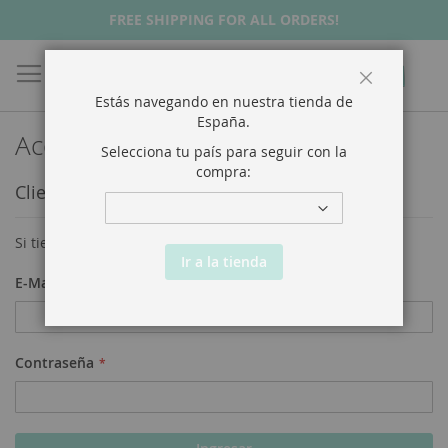
FREE SHIPPING FOR ALL ORDERS!
Buscar
Mi Ca
Cerrar
Estás navegando en nuestra tienda de
España
.
Acceso a Clientes
Selecciona tu país para seguir con la
compra:
Clientes Registrados
Si tiene una cuenta, ingrese con su dirección de email.
Ir a la tienda
E-Mail
Contraseña