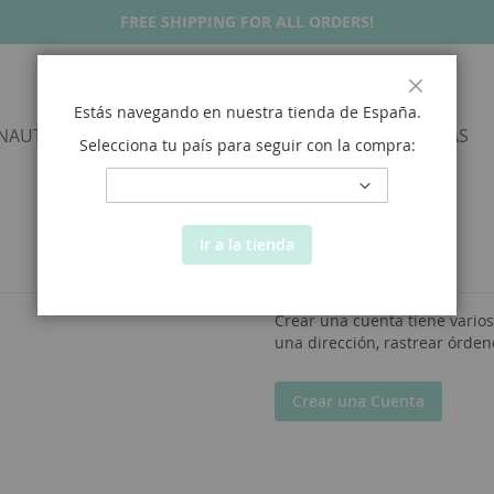
FREE SHIPPING FOR ALL ORDERS!
Close
Estás navegando en nuestra tienda de
España
.
NAUTICALS
SNEAKERS
SANDALS
ALPARGATAS
Selecciona tu país para seguir con la compra:
Ir a la tienda
Nuevos Clientes
Crear una cuenta tiene vario
una dirección, rastrear órden
Crear una Cuenta