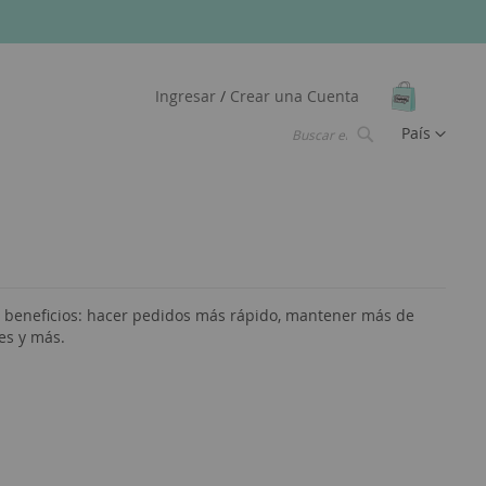
Mi Carrit
Ingresar
Crear una Cuenta
Lenguaje
País
Buscar
Buscar
s beneficios: hacer pedidos más rápido, mantener más de
es y más.