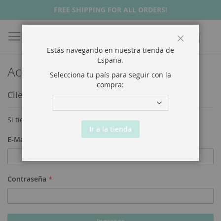
FREE SHIPPING FOR ALL ORDERS!
Buscar
Mi Ca
Cerrar
Estás navegando en nuestra tienda de
España
.
Acceso a Clientes
Selecciona tu país para seguir con la
compra:
Clientes Registrados
Si tiene una cuenta, ingrese con su dirección de email.
Ir a la tienda
E-Mail
Contraseña