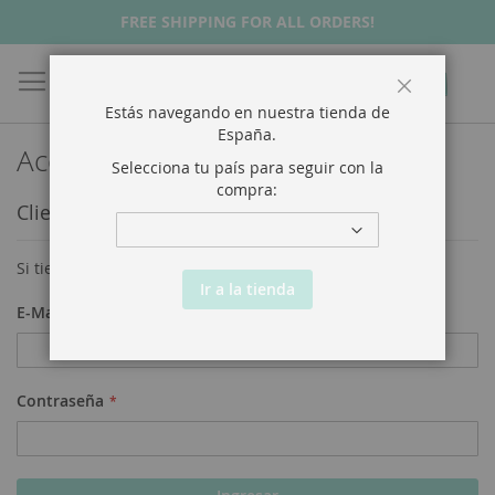
FREE SHIPPING FOR ALL ORDERS!
Buscar
Mi Ca
Cerrar
Estás navegando en nuestra tienda de
España
.
Acceso a Clientes
Selecciona tu país para seguir con la
compra:
Clientes Registrados
Si tiene una cuenta, ingrese con su dirección de email.
Ir a la tienda
E-Mail
Contraseña