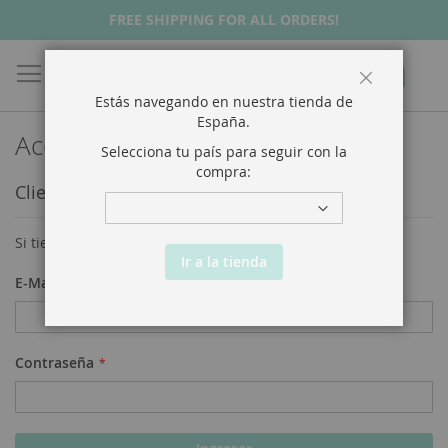
FREE SHIPPING FOR ALL ORDERS!
Buscar
Mi Ca
Cerrar
Estás navegando en nuestra tienda de
España
.
Acceso a Clientes
Selecciona tu país para seguir con la
compra:
Clientes Registrados
Si tiene una cuenta, ingrese con su dirección de email.
Ir a la tienda
E-Mail
Contraseña